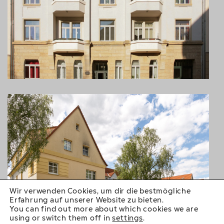
DRESDEN
Striesen
Eigentumswohnung
GROSSDEUBEN
Zentrum
Wir verwenden Cookies, um dir die bestmögliche
Erfahrung auf unserer Website zu bieten.
You can find out more about which cookies we are
using or switch them off in
settings
.