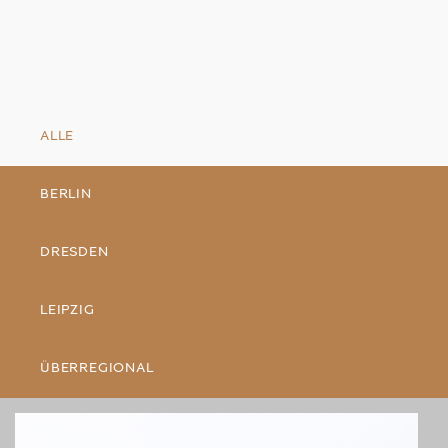
ALLE
BERLIN­
DRESDEN
LEIPZIG­
ÜBERREGIONAL