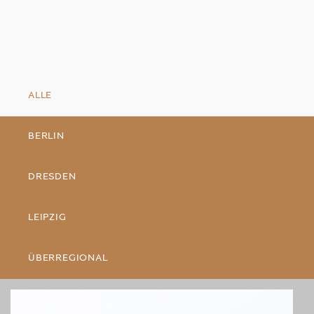
ALLE
BERLIN­
DRESDEN
LEIPZIG­
ÜBERREGIONAL